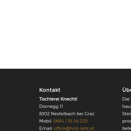
Kontakt
Üb
Tischlerei Knechtl
Die 
Dornegg 11
hau
8302 Nestelbach bei Graz
Stei
Mobil:
0664 / 53 39 225
pro
Email:
office@holz-lebt.at
beli