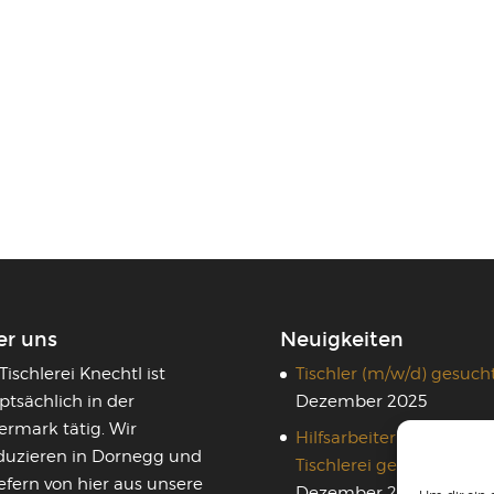
er uns
Neuigkeiten
Tischlerei Knechtl ist
Tischler (m/w/d) gesuch
ptsächlich in der
Dezember 2025
ermark tätig. Wir
Hilfsarbeiter (m/w/d) in 
duzieren in Dornegg und
Tischlerei gesucht
5.
efern von hier aus unsere
Dezember 2025