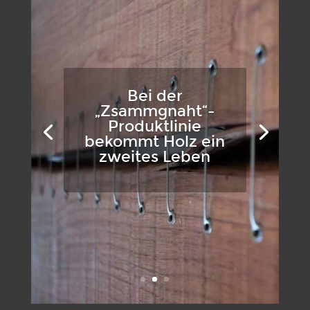
Bei der
„Zsammgnaht“-
Produktlinie
bekommt Holz ein
zweites Leben