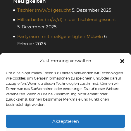
Neuigkeiten
Tischler (m/w/d) gesucht
5. Dezember 2025
Hilfsarbeiter (m/w/d) in der Tischlerei gesucht
5. Dezember 2025
Partyraum mit maßgefertigten Möbeln
6.
Februar 2025
Zustimmung verwalten
Rechtliches
Um dir ein optimales Erlebnis zu bieten, verwenden wir Technologien
Impressum
wie Cookies, um Geräteinformationen zu speichern und/oder darauf
zuzugreifen. Wenn du diesen Technologien zustimmst, können wir
Datenschutzerklärung
Daten wie das Surfverhalten oder eindeutige IDs auf dieser Website
verarbeiten. Wenn du deine Zustimmung nicht erteilst oder
AGB
zurückziehst, können bestimmte Merkmale und Funktionen
beeinträchtigt werden.
Widerrufsbelehrung
Akzeptieren